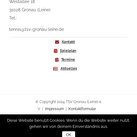
Westallee 18
31028 Gronau (Leine)
Tel.:
tennis@tsv-gronau-leine.de
Kontakt
Spielplan
Termine
Aktuelles
© Copyright 2024 TSV Gronau (Leine) e.
V. |
Impressum
|
Kontaktformular
Alle Rechte vorbehalten.
Diese Website benutzt Cookies. Wenn du die Website weiter nutzt,
gehen wir von deinem Einverständnis aus.
Kontaktformular
Impressum
OK