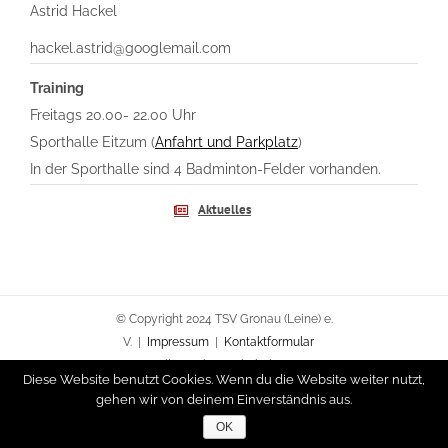
Astrid Hackel
hackel.astrid@googlemail.com
Training
Freitags 20.00- 22.00 Uhr
Sporthalle Eitzum (
Anfahrt und Parkplatz
)
In der Sporthalle sind 4 Badminton-Felder vorhanden.
Aktuelles
© Copyright 2024 TSV Gronau (Leine) e.
V. |
Impressum
|
Kontaktformular
Alle Rechte vorbehalten.
Diese Website benutzt Cookies. Wenn du die Website weiter nutzt,
gehen wir von deinem Einverständnis aus.
Kontaktformular
Impressum
OK