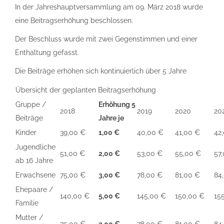
In der Jahreshauptversammlung am 09. März 2018 wurde
eine Beitragserhöhung beschlossen.
Der Beschluss wurde mit zwei Gegenstimmen und einer
Enthaltung gefasst.
Die Beiträge erhöhen sich kontinuierlich über 5 Jahre
Übersicht der geplanten Beitragserhöhung
Gruppe /
Erhöhung 5
2018
2019
2020
20
Beiträge
Jahre je
Kinder
39,00 €
1,00 €
40,00 €
41,00 €
42
Jugendliche
51,00 €
2,00 €
53,00 €
55,00 €
57
ab 16 Jahre
Erwachsene
75,00 €
3,00 €
78,00 €
81,00 €
84
Ehepaare /
140,00 €
5,00 €
145,00 €
150,00 €
15
Familie
Mutter /