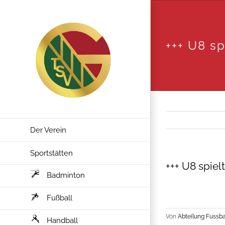
Zum
Inhalt
springen
+++ U8 sp
Der Verein
Sportstätten
+++ U8 spielt
Badminton
Fußball
Von
Abteilung Fussba
Handball