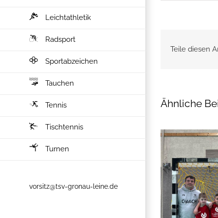
Leichtathletik
Radsport
Teile diesen A
Sportabzeichen
Tauchen
Ähnliche Be
Tennis
Tischtennis
Turnen
vorsitz@tsv-gronau-leine.de