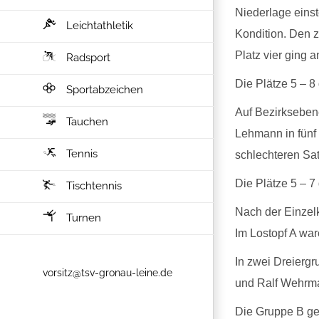
Niederlage einst
Leichtathletik
Kondition. Den z
Platz vier ging 
Radsport
Die Plätze 5 – 8
Sportabzeichen
Auf Bezirkseben
Tauchen
Lehmann in fünf 
Tennis
schlechteren Sat
Die Plätze 5 – 
Tischtennis
Nach der Einzelk
Turnen
Im Lostopf A wa
In zwei Dreiergr
vorsitz@tsv-gronau-leine.de
und Ralf Wehrm
Die Gruppe B ge