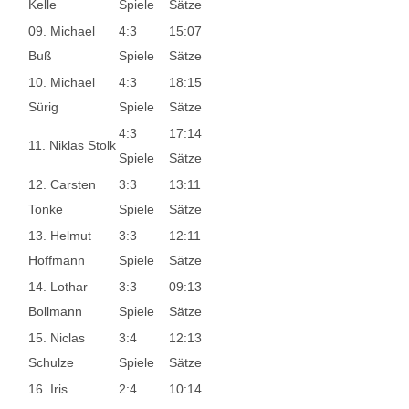
Kelle
Spiele
Sätze
09. Michael
4:3
15:07
Buß
Spiele
Sätze
10. Michael
4:3
18:15
Sürig
Spiele
Sätze
4:3
17:14
11. Niklas Stolk
Spiele
Sätze
12. Carsten
3:3
13:11
Tonke
Spiele
Sätze
13. Helmut
3:3
12:11
Hoffmann
Spiele
Sätze
14. Lothar
3:3
09:13
Bollmann
Spiele
Sätze
15. Niclas
3:4
12:13
Schulze
Spiele
Sätze
16. Iris
2:4
10:14